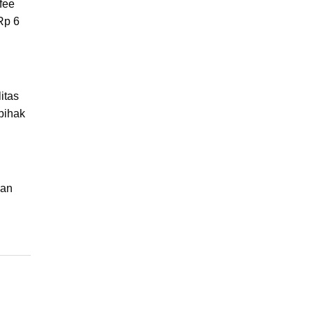
fee
Rp 6
itas
pihak
dan