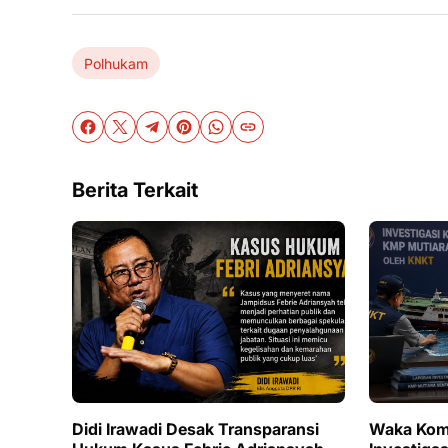
Polhukam
Berita Terkait
Didi Irawadi Desak Transparansi
Waka Komi