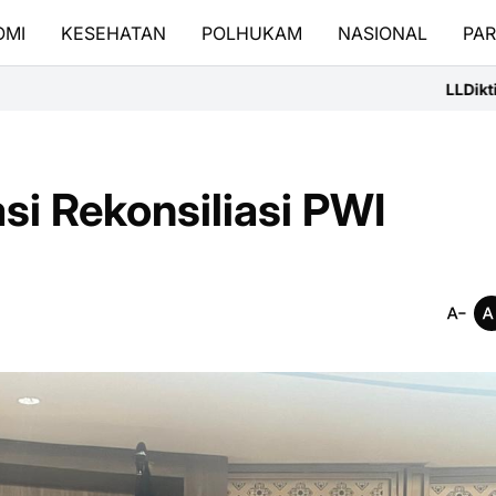
OMI
KESEHATAN
POLHUKAM
NASIONAL
PAR
LLDikti III Terjunkan Dele
i Rekonsiliasi PWI