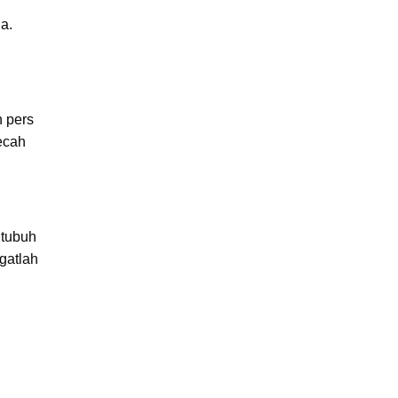
a.
n pers
ecah
 tubuh
gatlah