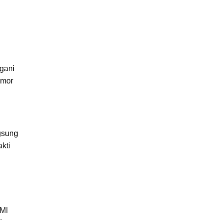
gani
omor
gsung
kti
 MI