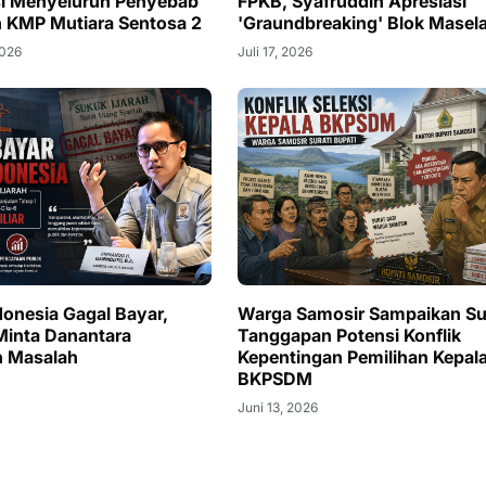
si Menyeluruh Penyebab
FPKB, Syafruddin Apresiasi
 KMP Mutiara Sentosa 2
'Graundbreaking' Blok Masel
2026
Juli 17, 2026
donesia Gagal Bayar,
Warga Samosir Sampaikan Su
Minta Danantara
Tanggapan Potensi Konflik
n Masalah
Kepentingan Pemilihan Kepal
BKPSDM
Juni 13, 2026