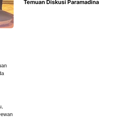
Temuan Diskusi Paramadina
uan
da
u,
 Dewan