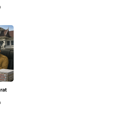
a
rat
a