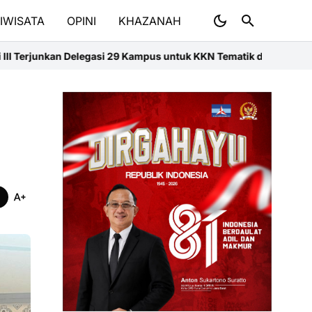
IWISATA
OPINI
KHAZANAH
gasi 29 Kampus untuk KKN Tematik di Sumbar
Medan Jadi Laboratoriu