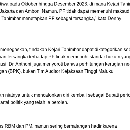
istiwa pada Oktober hingga Desember 2023, di mana Kejari Tan
i Jakarta dan Ambon. Namun, PF tidak dapat memenuhi maksud
ri Tanimbar menetapkan PF sebagai tersangka," kata Denny
, menegaskan, tindakan Kejari Tanimbar dapat dikategorikan se
an tersangka terhadap PF tidak memenuhi standar hukum yan
i. Dr. Anthoni juga menyoroti bahwa perhitungan kerugian ne
an (BPK), bukan Tim Auditor Kejaksaan Tinggi Maluku.
n niatnya untuk mencalonkan diri kembali sebagai Bupati peri
tai politik yang telah ia peroleh.
sus RBM dan PM, namun sering berhalangan hadir karena