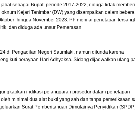
enjabat sebagai Bupati periode 2017-2022, diduga tidak member
eh oknum Kejari Tanimbar (DW) yang disampaikan dalam beber
 Oktober hingga November 2023. PF menilai penetapan tersang
litik, dan diduga ada unsur Pemerasan.
024 di Pengadilan Negeri Saumlaki, namun ditunda karena
mengikuti perayaan Hari Adhyaksa. Sidang dijadwalkan ulang p
gungkapkan indikasi pelanggaran prosedur dalam penetapan
 oleh minimal dua alat bukti yang sah dan tanpa pemeriksaan s
engeluarkan Surat Pemberitahuan Dimulainya Penyidikan (SPDP)