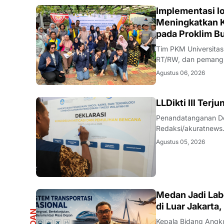
DIKBUDRISTEK
Implementasi Io
Meningkatkan K
pada Proklim B
Tim PKM Universitas
RT/RW, dan pemangku
Redaksi/akuratnews
Agustus 06, 2026
antara perguruan ti
DIKBUDRISTEK
LLDikti III Ter
Penandatanganan Dek
Redaksi/akuratnews
(LLDikti) Wilayah II
Agustus 05, 2026
Nyata (KKN) Temati
R
Medan Jadi Lab
di Luar Jakarta,
Kepala Bidang Angku