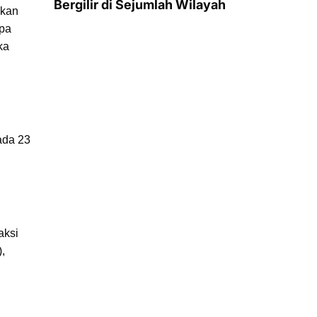
Bergilir di Sejumlah Wilayah
ikan
apa
ka
ada 23
aksi
,