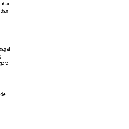
imbar
 dan
bagai
g
gara
ode