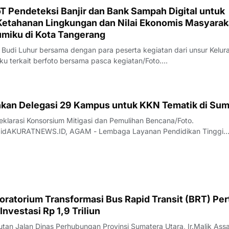
T Pendeteksi Banjir dan Bank Sampah Digital untuk
etahanan Lingkungan dan Nilai Ekonomis Masyarak
umiku di Kota Tangerang
 Budi Luhur bersama dengan para peserta kegiatan dari unsur Kelur
 terkait berfoto bersama pasca kegiatan/Foto.
.idAKURATNEWS.ID, TANGERANG - Dalam rangka bentuk nyata kola
nggi, pemerintah, dan masyarakat dalam me
junkan Delegasi 29 Kampus untuk KKN Tematik di Su
larasi Konsorsium Mitigasi dan Pemulihan Bencana/Foto.
.idAKURATNEWS.ID, AGAM - Lembaga Layanan Pendidikan Tinggi
I bersama LLDikti Wilayah X secara resmi memulai pelaksanaan Kuliah
k Tahun 2026 bertajuk "Bangkik Basamo
oratorium Transformasi Bus Rapid Transit (BRT) Pe
 Investasi Rp 1,9 Triliun
tan Jalan Dinas Perhubungan Provinsi Sumatera Utara, Ir.Malik Assa