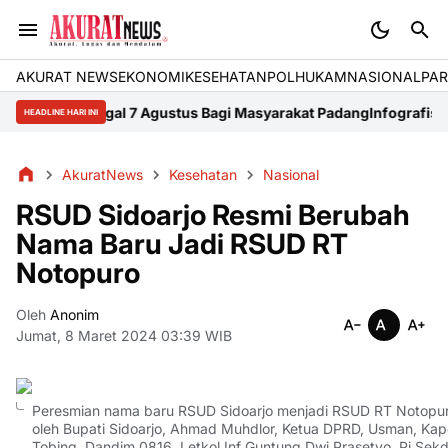
AKURAT NEWS
EKONOMI
KESEHATAN
POLHUKAM
NASIONAL
PAR
h Tanggal 7 Agustus Bagi Masyarakat Padang
Infografis Peristiwa 
HEADLINE HARI INI
AkuratNews
Kesehatan
Nasional
RSUD Sidoarjo Resmi Berubah
Nama Baru Jadi RSUD RT
Notopuro
Oleh
Anonim
Jumat, 8 Maret 2024 03:39 WIB
Peresmian nama baru RSUD Sidoarjo menjadi RSUD RT Notopur
oleh Bupati Sidoarjo, Ahmad Muhdlor, Ketua DPRD, Usman, Kapo
Tobing, Dandim 0816, Letkol Inf Guntung Dwi Prasetyo, Pj Sekda