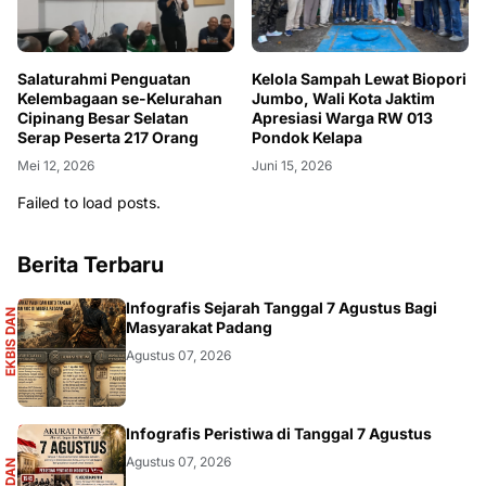
Salaturahmi Penguatan
Kelola Sampah Lewat Biopori
Kelembagaan se-Kelurahan
Jumbo, Wali Kota Jaktim
Cipinang Besar Selatan
Apresiasi Warga RW 013
Serap Peserta 217 Orang
Pondok Kelapa
Mei 12, 2026
Juni 15, 2026
Failed to load posts.
Berita Terbaru
S
Infografis Sejarah Tanggal 7 Agustus Bagi
E
K
B
I
S
D
A
N
I
N
F
O
G
R
A
F
I
Masyarakat Padang
Agustus 07, 2026
R
Infografis Peristiwa di Tanggal 7 Agustus
Agustus 07, 2026