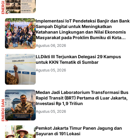
E
N
E
R
G
I
D
A
N
I
N
F
R
A
S
T
R
U
K
T
U
DIKBUDRISTEK
Implementasi IoT Pendeteksi Banjir dan Bank
Sampah Digital untuk Meningkatkan
Ketahanan Lingkungan dan Nilai Ekonomis
Masyarakat pada Proklim Bumiku di Kota
Tangerang
Agustus 06, 2026
DIKBUDRISTEK
LLDikti III Terjunkan Delegasi 29 Kampus
untuk KKN Tematik di Sumbar
Agustus 05, 2026
R
Medan Jadi Laboratorium Transformasi Bus
Rapid Transit (BRT) Pertama di Luar Jakarta,
E
N
E
R
G
I
D
A
N
I
N
F
R
A
S
T
R
U
K
T
U
Investasi Rp 1,9 Triliun
Agustus 05, 2026
Pemkot Jakarta Timur Panen Jagung dan
Sayuran di 191 Lokasi