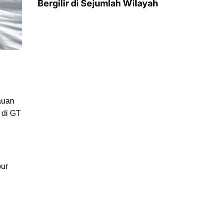
Bergilir di Sejumlah Wilayah
auan
 di GT
bur