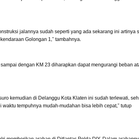
struksi jalannya sudah seperti yang ada sekarang ini artinya 
leh kendaraan Golongan 1," tambahnya.
a sampai dengan KM 23 diharapkan dapat mengurangi beban a
tosuro kemudian di Delanggu Kota Klaten ini sudah terlewati, se
ni waktu tempuhnya mudah-mudahan bisa lebih cepat," tutup
lri memberikan arahan di Ditlantas Polda DIY. Dalam arahanny