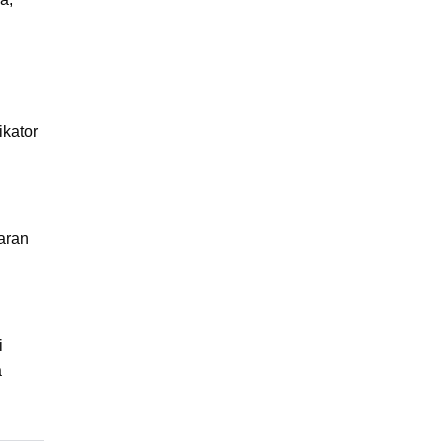
ikator
aran
i
a