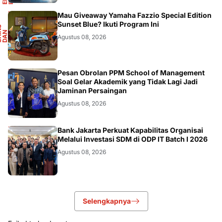
F
Mau Giveaway Yamaha Fazzio Special Edition
Sunset Blue? Ikuti Program Ini
S
A
I
N
S
D
A
O
T
M
O
T
I
N
O
Agustus 08, 2026
DIKBUDRISTEK
Pesan Obrolan PPM School of Management
Soal Gelar Akademik yang Tidak Lagi Jadi
Jaminan Persaingan
Agustus 08, 2026
DIKBUDRISTEK
Bank Jakarta Perkuat Kapabilitas Organisai
Melalui Investasi SDM di ODP IT Batch I 2026
Agustus 08, 2026
Selengkapnya