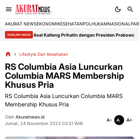
AKURAT NEWS
EKONOMI
KESEHATAN
POLHUKAM
NASIONAL
PAR
lator Asal Kalteng Prihatin dengan Presiden Prabowo, Terkait Kris
HEADLINE HARI INI
Lifestyle Dan Kesehatan
RS Columbia Asia Luncurkan
Columbia MARS Membership
Khusus Pria
RS Columbia Asia Luncurkan Columbia MARS
Membership Khusus Pria
Oleh
Akuratnews.id
Jumat, 24 November 2023 03:51 WIB