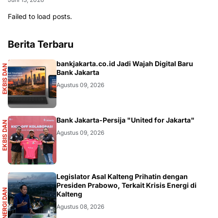
Failed to load posts.
Berita Terbaru
S
bankjakarta.co.id Jadi Wajah Digital Baru
E
K
B
I
S
D
A
N
I
N
F
O
G
R
A
F
I
Bank Jakarta
Agustus 09, 2026
S
Bank Jakarta-Persija "United for Jakarta"
E
K
B
I
S
D
A
N
I
N
F
O
G
R
A
F
I
Agustus 09, 2026
R
Legislator Asal Kalteng Prihatin dengan
Presiden Prabowo, Terkait Krisis Energi di
E
N
E
R
G
I
D
A
N
I
N
F
R
A
S
T
R
U
K
T
U
Kalteng
Agustus 08, 2026