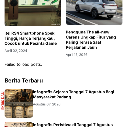
Pengguna The all-new
itel RS4 Smartphone Spek
Carens Ungkap Fitur yang
Tinggi, Harga Terjangkau,
Paling Terasa Saat
Cocok untuk Pecinta Game
Perjalanan Jauh
April 02, 2024
April 15, 2026
Failed to load posts.
Berita Terbaru
S
Infografis Sejarah Tanggal 7 Agustus Bagi
E
K
B
I
S
D
A
N
I
N
F
O
G
R
A
F
I
Masyarakat Padang
Agustus 07, 2026
Infografis Peristiwa di Tanggal 7 Agustus