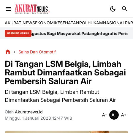
AKURAT NEWS
EKONOMI
KESEHATAN
POLHUKAM
NASIONAL
PAR
gal 7 Agustus Bagi Masyarakat Padang
Infografis Peristiwa di Tan
HEADLINE HARI INI
Sains Dan Otomotif
Di Tangan LSM Belgia, Limbah
Rambut Dimanfaatkan Sebagai
Pembersih Saluran Air
Di tangan LSM Belgia, Limbah Rambut
Dimanfaatkan Sebagai Pembersih Saluran Air
Oleh
Akuratnews.id
Minggu, 1 Januari 2023 12:47 WIB