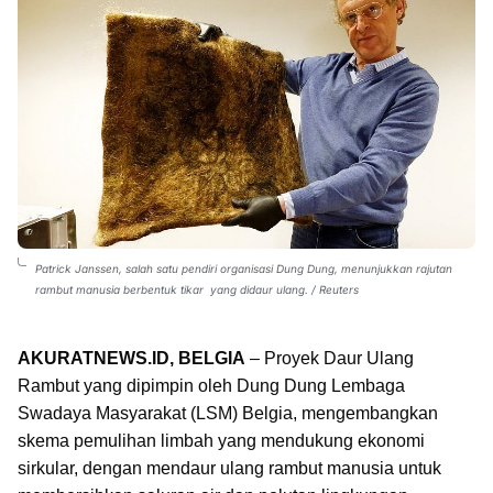
Patrick Janssen, salah satu pendiri organisasi Dung Dung, menunjukkan rajutan
rambut manusia berbentuk tikar yang didaur ulang. / Reuters
AKURATNEWS.ID, BELGIA
– Proyek Daur Ulang
Rambut yang dipimpin oleh Dung Dung Lembaga
Swadaya Masyarakat (LSM) Belgia, mengembangkan
skema pemulihan limbah yang mendukung ekonomi
sirkular, dengan mendaur ulang rambut manusia untuk