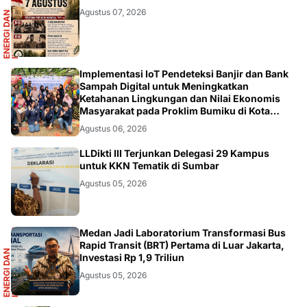
R
Agustus 07, 2026
E
N
E
R
G
I
D
A
N
I
N
F
R
A
S
T
R
U
K
T
U
DIKBUDRISTEK
Implementasi IoT Pendeteksi Banjir dan Bank
Sampah Digital untuk Meningkatkan
Ketahanan Lingkungan dan Nilai Ekonomis
Masyarakat pada Proklim Bumiku di Kota
Tangerang
Agustus 06, 2026
DIKBUDRISTEK
LLDikti III Terjunkan Delegasi 29 Kampus
untuk KKN Tematik di Sumbar
Agustus 05, 2026
R
Medan Jadi Laboratorium Transformasi Bus
Rapid Transit (BRT) Pertama di Luar Jakarta,
E
N
E
R
G
I
D
A
N
I
N
F
R
A
S
T
R
U
K
T
U
Investasi Rp 1,9 Triliun
Agustus 05, 2026